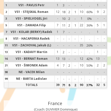
VS1 - PAVLIS Petr
1
3
-
-
-
.
1
-
1
1
VS1 - STEJSKAL Roman
12
18
2
1
10
60%
9
2
2
2
VS1 - SPIELVOGEL Jiri
-
10
2
-
1
0%
-
-
3
3
VS1 - ZAWADA Filip
7
11
2
1
22
36%
5
1
5
5
VS1 - KOLAR (BERKY) Radek
1
7
-
-
-
.
1
-
7
7
VS1 - HACAPERKA Radek
-
-
-
-
-
.
-
-
8
8
VS1 - ZACHOVAL Jakub (L)
-
-
-
-
35
26%
-
-
11
1
VS1 - KADAVY Martin
1
2
-
-
-
.
1
-
13
1
VS1 - BERNAT Roman
13
13
-
-
12
42%
13
-
16
1
VS1 - ŠIMONEK Adam
4
7
2
-
10
50%
2
2
21
2
NE - VACEK Milan
-
-
-
-
-
.
-
-
98
9
NE - BARTA Ladislav
-
-
-
-
-
.
-
-
99
9
TOTALS
39
71
8
2
90
37%
32
5
France
(Coach: DUVIVIER Dominique)