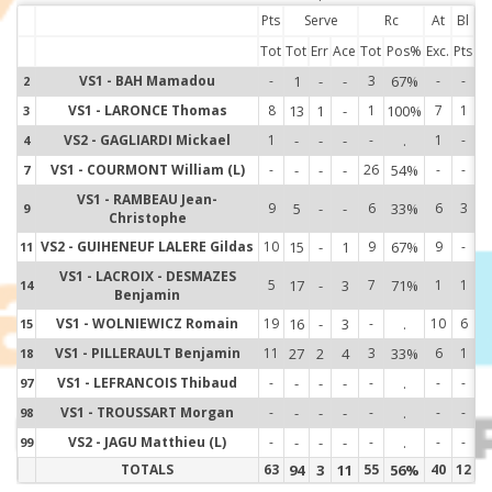
Pts
Serve
Rc
At
Bl
Tot
Tot
Err
Ace
Tot
Pos%
Exc.
Pts
VS1 - BAH Mamadou
-
1
-
-
3
67%
-
-
2
2
VS1 - LARONCE Thomas
8
13
1
-
1
100%
7
1
3
3
VS2 - GAGLIARDI Mickael
1
-
-
-
-
.
1
-
4
4
VS1 - COURMONT William (L)
-
-
-
-
26
54%
-
-
7
7
VS1 - RAMBEAU Jean-
9
5
-
-
6
33%
6
3
9
9
Christophe
VS2 - GUIHENEUF LALERE Gildas
10
15
-
1
9
67%
9
-
11
11
VS1 - LACROIX - DESMAZES
5
17
-
3
7
71%
1
1
14
14
Benjamin
VS1 - WOLNIEWICZ Romain
19
16
-
3
-
.
10
6
15
15
VS1 - PILLERAULT Benjamin
11
27
2
4
3
33%
6
1
18
18
VS1 - LEFRANCOIS Thibaud
-
-
-
-
-
.
-
-
97
97
VS1 - TROUSSART Morgan
-
-
-
-
-
.
-
-
98
98
VS2 - JAGU Matthieu (L)
-
-
-
-
-
.
-
-
99
99
TOTALS
63
94
3
11
55
56%
40
12