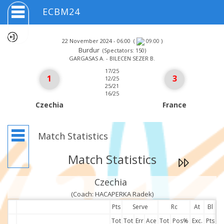
ECBM24
22 November 2024 - 06:00
(
)
09:00
Burdur
(Spectators: 150)
GARGASAS A. - BILECEN SEZER B.
17/25
1
3
12/25
25/21
16/25
Czechia
France
Match Statistics
Match Statistics
Czechia
(Coach: HACAPERKA Radek)
Pts
Serve
Rc
At
Bl
Tot
Tot
Err
Ace
Tot
Pos%
Exc.
Pts